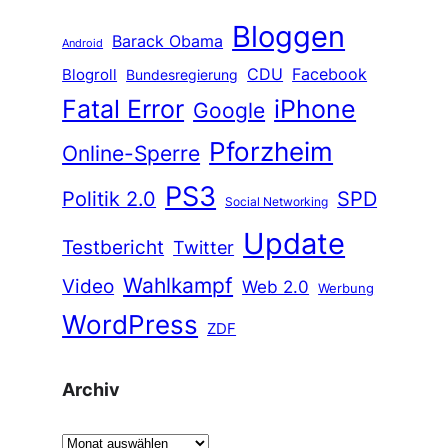
Bloggen
Barack Obama
Android
CDU
Facebook
Blogroll
Bundesregierung
Fatal Error
iPhone
Google
Pforzheim
Online-Sperre
PS3
Politik 2.0
SPD
Social Networking
Update
Testbericht
Twitter
Wahlkampf
Video
Web 2.0
Werbung
WordPress
ZDF
Archiv
A