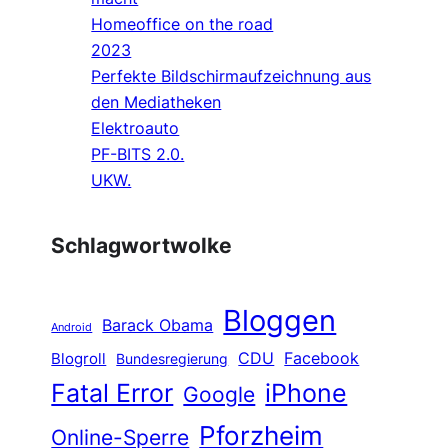
Homeoffice on the road
2023
Perfekte Bildschirmaufzeichnung aus
den Mediatheken
Elektroauto
PF-BITS 2.0.
UKW.
Schlagwortwolke
Bloggen
Barack Obama
Android
CDU
Facebook
Blogroll
Bundesregierung
Fatal Error
iPhone
Google
Pforzheim
Online-Sperre