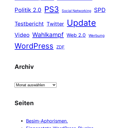
PS3
Politik 2.0
SPD
Social Networking
Update
Testbericht
Twitter
Wahlkampf
Video
Web 2.0
Werbung
WordPress
ZDF
Archiv
A
r
c
Seiten
h
i
Besim-Aphorismen.
v