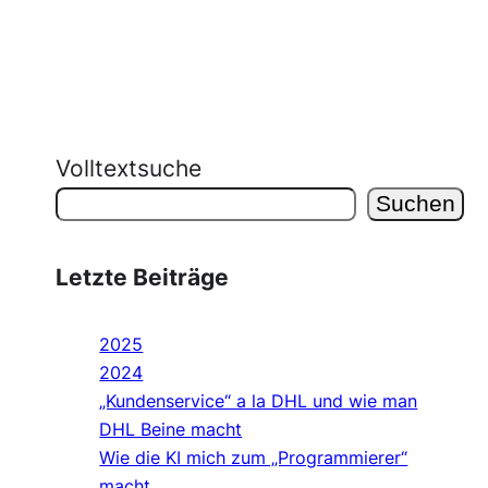
Volltextsuche
Suchen
Letzte Beiträge
2025
2024
„Kundenservice“ a la DHL und wie man
DHL Beine macht
Wie die KI mich zum „Programmierer“
macht