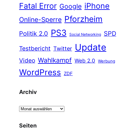
Fatal Error
iPhone
Google
Pforzheim
Online-Sperre
PS3
Politik 2.0
SPD
Social Networking
Update
Testbericht
Twitter
Wahlkampf
Video
Web 2.0
Werbung
WordPress
ZDF
Archiv
A
r
c
Seiten
h
i