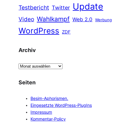
Update
Testbericht
Twitter
Wahlkampf
Video
Web 2.0
Werbung
WordPress
ZDF
Archiv
A
r
c
Seiten
h
i
Besim-Aphorismen.
v
Eingesetzte WordPress-PlugIns
Impressum
Kommentar-Policy