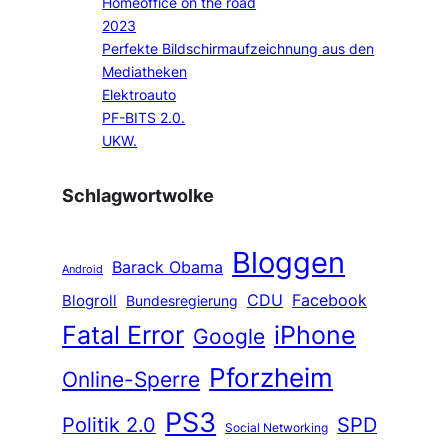
Homeoffice on the road
2023
Perfekte Bildschirmaufzeichnung aus den
Mediatheken
Elektroauto
PF-BITS 2.0.
UKW.
Schlagwortwolke
Bloggen
Barack Obama
Android
CDU
Facebook
Blogroll
Bundesregierung
Fatal Error
iPhone
Google
Pforzheim
Online-Sperre
PS3
Politik 2.0
SPD
Social Networking