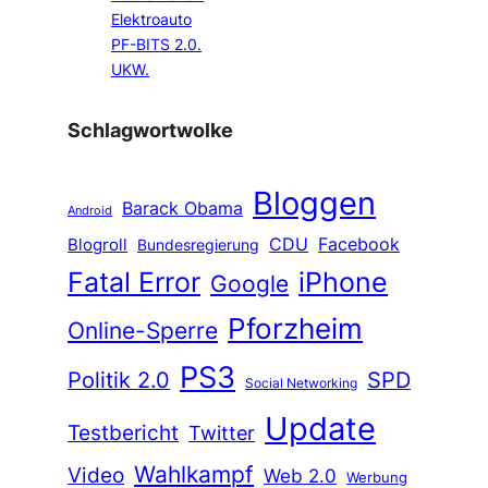
Elektroauto
PF-BITS 2.0.
UKW.
Schlagwortwolke
Bloggen
Barack Obama
Android
CDU
Facebook
Blogroll
Bundesregierung
Fatal Error
iPhone
Google
Pforzheim
Online-Sperre
PS3
Politik 2.0
SPD
Social Networking
Update
Testbericht
Twitter
Wahlkampf
Video
Web 2.0
Werbung