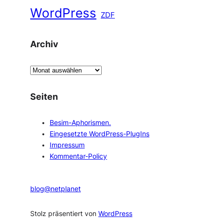
WordPress
ZDF
Archiv
A
r
c
Seiten
h
i
Besim-Aphorismen.
v
Eingesetzte WordPress-PlugIns
Impressum
Kommentar-Policy
blog@netplanet
Stolz präsentiert von
WordPress