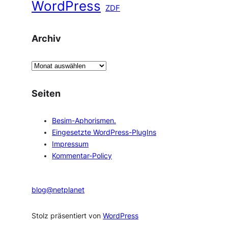
WordPress
ZDF
Archiv
A
r
c
Seiten
h
i
Besim-Aphorismen.
v
Eingesetzte WordPress-PlugIns
Impressum
Kommentar-Policy
blog@netplanet
Stolz präsentiert von
WordPress