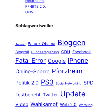
Elektroauto
PF-BITS 2.0.
UKW.
Schlagwortwolke
Bloggen
Barack Obama
Android
CDU
Facebook
Blogroll
Bundesregierung
Fatal Error
iPhone
Google
Pforzheim
Online-Sperre
PS3
Politik 2.0
SPD
Social Networking
Update
Testbericht
Twitter
Wahlkampf
Video
Web 2.0
Werbung