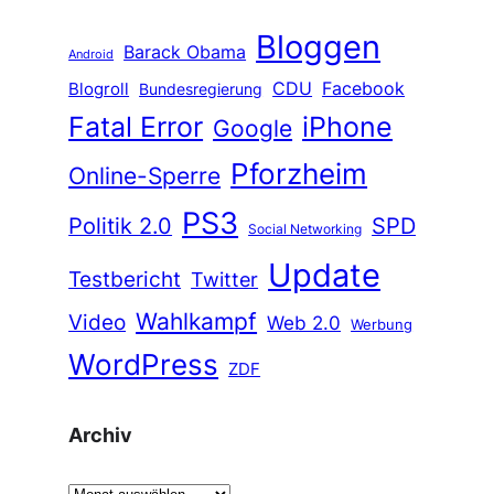
Bloggen
Barack Obama
Android
CDU
Facebook
Blogroll
Bundesregierung
Fatal Error
iPhone
Google
Pforzheim
Online-Sperre
PS3
Politik 2.0
SPD
Social Networking
Update
Testbericht
Twitter
Wahlkampf
Video
Web 2.0
Werbung
WordPress
ZDF
Archiv
A