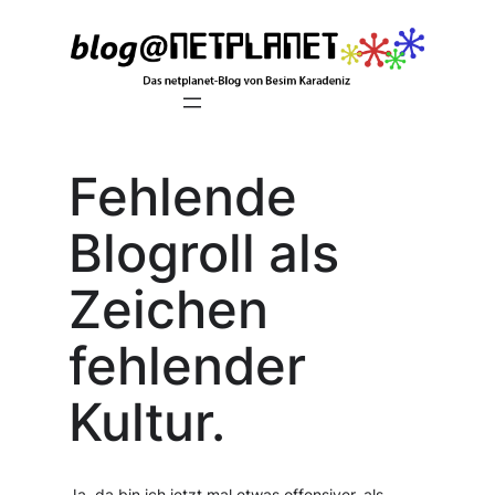
Zum
Inhalt
springen
Fehlende
Blogroll als
Zeichen
fehlender
Kultur.
Ja, da bin ich jetzt mal etwas offensiver, als