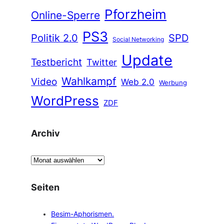
Pforzheim
Online-Sperre
PS3
Politik 2.0
SPD
Social Networking
Update
Testbericht
Twitter
Wahlkampf
Video
Web 2.0
Werbung
WordPress
ZDF
Archiv
A
r
c
Seiten
h
i
Besim-Aphorismen.
v