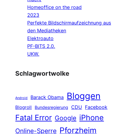
Homeoffice on the road
2023
Perfekte Bildschirmaufzeichnung aus
den Mediatheken
Elektroauto
PF-BITS 2.0.
UKW.
Schlagwortwolke
Bloggen
Barack Obama
Android
CDU
Facebook
Blogroll
Bundesregierung
Fatal Error
iPhone
Google
Pforzheim
Online-Sperre