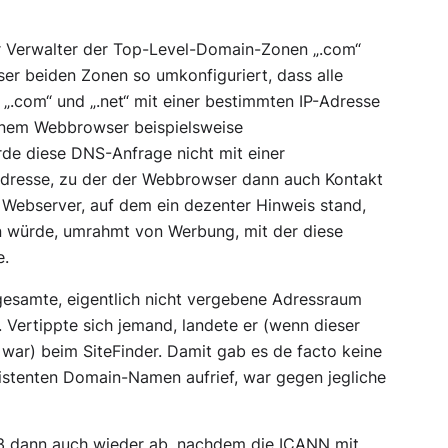
r Verwalter der Top-Level-Domain-Zonen „.com“
ser beiden Zonen so umkonfiguriert, dass alle
 „.com“ und „.net“ mit einer bestimmten IP-Adresse
inem Webbrowser beispielsweise
e diese DNS-Anfrage nicht mit einer
Adresse, zu der der Webbrowser dann auch Kontakt
n Webserver, auf dem ein dezenter Hinweis stand,
en würde, umrahmt von Werbung, mit der diese
e.
gesamte, eigentlich nicht vergebene Adressraum
. Vertippte sich jemand, landete er (wenn dieser
 war) beim SiteFinder. Damit gab es de facto keine
istenten Domain-Namen aufrief, war gegen jegliche
03 dann auch wieder ab, nachdem die ICANN mit