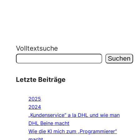
Volltextsuche
Suchen
Letzte Beiträge
2025
2024
„Kundenservice“ a la DHL und wie man
DHL Beine macht
Wie die KI mich zum „Programmierer“
macht