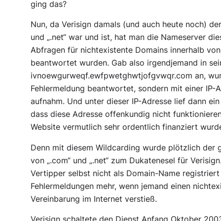
ging das?
Nun, da Verisign damals (und auch heute noch) de
und „.net“ war und ist, hat man die Nameserver die
Abfragen für nichtexistente Domains innerhalb von
beantwortet wurden. Gab also irgendjemand in se
ivnoewgurweqf.ewfpwetghwtjofgvwqr.com an, wurd
Fehlermeldung beantwortet, sondern mit einer IP-
aufnahm. Und unter dieser IP-Adresse lief dann ei
dass diese Adresse offenkundig nicht funktionier
Website vermutlich sehr ordentlich finanziert wurd
Denn mit diesem Wildcarding wurde plötzlich der 
von „.com“ und „.net“ zum Dukatenesel für Verisign
Vertipper selbst nicht als Domain-Name registriert
Fehlermeldungen mehr, wenn jemand einen nichtex
Vereinbarung im Internet verstieß.
Verisign schaltete den Dienst Anfang Oktober 20