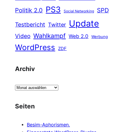
PS3
Politik 2.0
SPD
Social Networking
Update
Testbericht
Twitter
Wahlkampf
Video
Web 2.0
Werbung
WordPress
ZDF
Archiv
A
r
c
Seiten
h
i
Besim-Aphorismen.
v