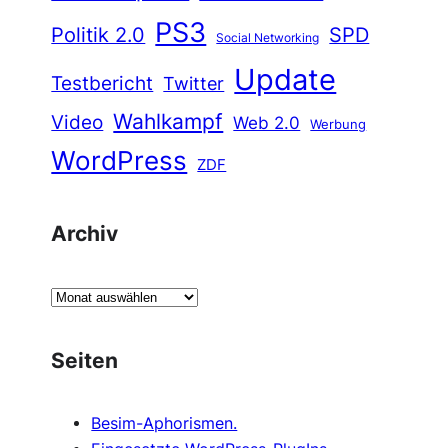
PS3
Politik 2.0
SPD
Social Networking
Update
Testbericht
Twitter
Wahlkampf
Video
Web 2.0
Werbung
WordPress
ZDF
Archiv
A
r
c
Seiten
h
i
Besim-Aphorismen.
v