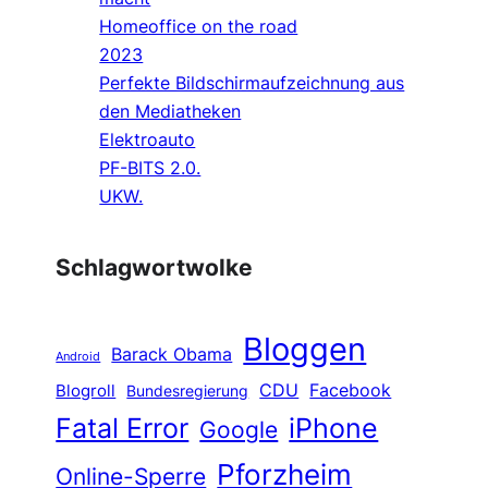
Homeoffice on the road
2023
Perfekte Bildschirmaufzeichnung aus
den Mediatheken
Elektroauto
PF-BITS 2.0.
UKW.
Schlagwortwolke
Bloggen
Barack Obama
Android
CDU
Facebook
Blogroll
Bundesregierung
Fatal Error
iPhone
Google
Pforzheim
Online-Sperre