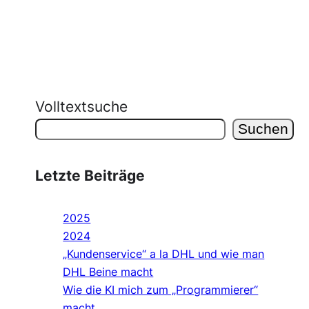
Volltextsuche
Suchen
Letzte Beiträge
2025
2024
„Kundenservice“ a la DHL und wie man
DHL Beine macht
Wie die KI mich zum „Programmierer“
macht