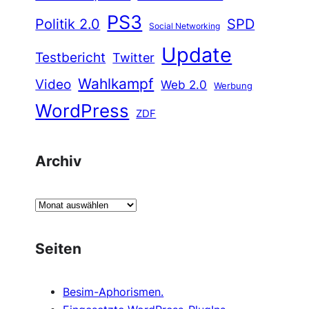
PS3
Politik 2.0
SPD
Social Networking
Update
Testbericht
Twitter
Wahlkampf
Video
Web 2.0
Werbung
WordPress
ZDF
Archiv
A
r
c
Seiten
h
i
Besim-Aphorismen.
v