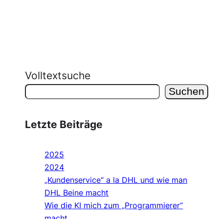
Volltextsuche
Suchen
Letzte Beiträge
2025
2024
„Kundenservice“ a la DHL und wie man
DHL Beine macht
Wie die KI mich zum „Programmierer“
macht