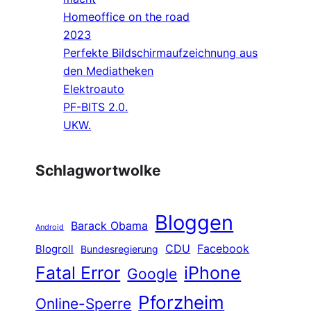
Homeoffice on the road
2023
Perfekte Bildschirmaufzeichnung aus
den Mediatheken
Elektroauto
PF-BITS 2.0.
UKW.
Schlagwortwolke
Bloggen
Barack Obama
Android
CDU
Facebook
Blogroll
Bundesregierung
Fatal Error
iPhone
Google
Pforzheim
Online-Sperre