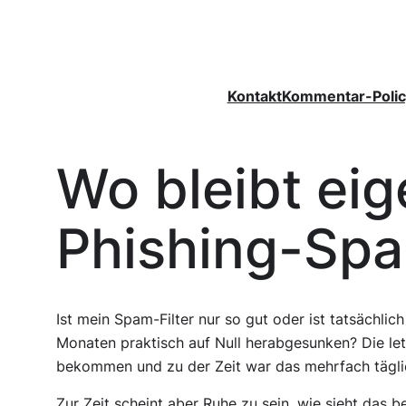
Zum
Inhalt
springen
Kontakt
Kommentar-Polic
Wo bleibt eig
Phishing-Sp
Ist mein Spam-Filter nur so gut oder ist tatsächl
Monaten praktisch auf Null herabgesunken? Die l
bekommen und zu der Zeit war das mehrfach tägli
Zur Zeit scheint aber Ruhe zu sein, wie sieht das 