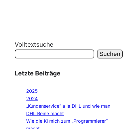
Volltextsuche
Suchen
Letzte Beiträge
2025
2024
„Kundenservice“ a la DHL und wie man
DHL Beine macht
Wie die KI mich zum „Programmierer“
macht