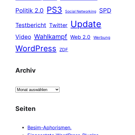
PS3
Politik 2.0
SPD
Social Networking
Update
Testbericht
Twitter
Wahlkampf
Video
Web 2.0
Werbung
WordPress
ZDF
Archiv
A
r
c
Seiten
h
i
Besim-Aphorismen.
v