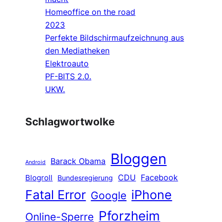
Homeoffice on the road
2023
Perfekte Bildschirmaufzeichnung aus
den Mediatheken
Elektroauto
PF-BITS 2.0.
UKW.
Schlagwortwolke
Bloggen
Barack Obama
Android
CDU
Facebook
Blogroll
Bundesregierung
Fatal Error
iPhone
Google
Pforzheim
Online-Sperre