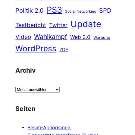
PS3
Politik 2.0
SPD
Social Networking
Update
Testbericht
Twitter
Wahlkampf
Video
Web 2.0
Werbung
WordPress
ZDF
Archiv
A
r
c
Seiten
h
i
Besim-Aphorismen.
v