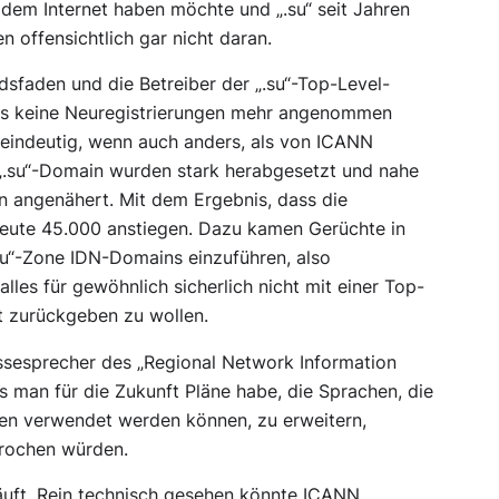
dem Internet haben möchte und „.su“ seit Jahren
n offensichtlich gar nicht daran.
sfaden und die Betreiber der „.su“-Top-Level-
ass keine Neuregistrierungen mehr angenommen
r eindeutig, wenn auch anders, als von ICANN
n „.su“-Domain wurden stark herabgesetzt und nahe
in angenähert. Mit dem Ergebnis, dass die
eute 45.000 anstiegen. Dazu kamen Gerüchte in
 „.su“-Zone IDN-Domains einzuführen, also
es für gewöhnlich sicherlich nicht mit einer Top-
t zurückgeben zu wollen.
ssesprecher des „Regional Network Information
ss man für die Zukunft Pläne habe, die Sprachen, die
en verwendet werden können, zu erweitern,
sprochen würden.
äuft. Rein technisch gesehen könnte ICANN