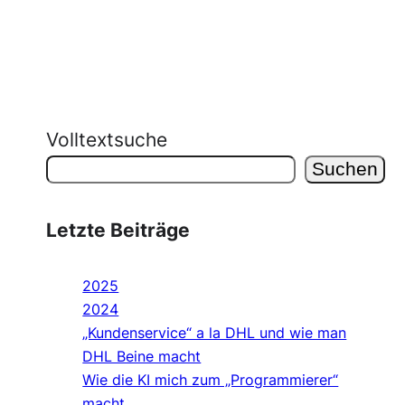
Volltextsuche
Suchen
Letzte Beiträge
2025
2024
„Kundenservice“ a la DHL und wie man
DHL Beine macht
Wie die KI mich zum „Programmierer“
macht