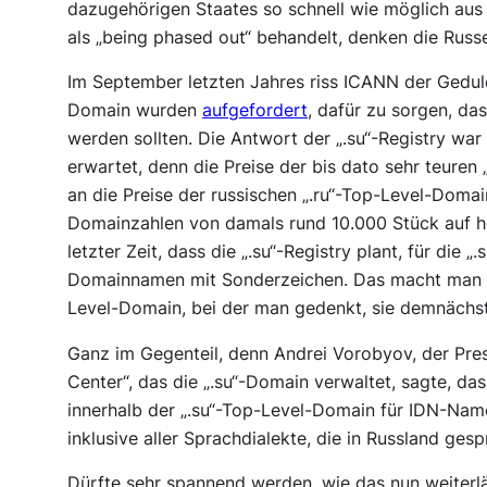
dazugehörigen Staates so schnell wie möglich aus 
als „being phased out“ behandelt, denken die Russe
Im September letzten Jahres riss ICANN der Geduld
Domain wurden
aufgefordert
, dafür zu sorgen, d
werden sollten. Die Antwort der „.su“-Registry wa
erwartet, denn die Preise der bis dato sehr teure
an die Preise der russischen „.ru“-Top-Level-Doma
Domainzahlen von damals rund 10.000 Stück auf h
letzter Zeit, dass die „.su“-Registry plant, für die
Domainnamen mit Sonderzeichen. Das macht man all
Level-Domain, bei der man gedenkt, sie demnächs
Ganz im Gegenteil, denn Andrei Vorobyov, der Pre
Center“, das die „.su“-Domain verwaltet, sagte, da
innerhalb der „.su“-Top-Level-Domain für IDN-Nam
inklusive aller Sprachdialekte, die in Russland ge
Dürfte sehr spannend werden, wie das nun weiterl