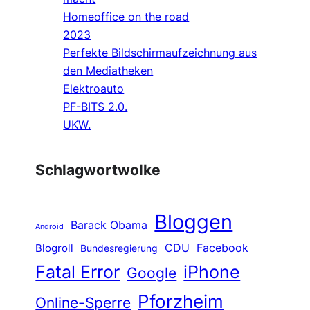
Homeoffice on the road
2023
Perfekte Bildschirmaufzeichnung aus
den Mediatheken
Elektroauto
PF-BITS 2.0.
UKW.
Schlagwortwolke
Bloggen
Barack Obama
Android
CDU
Facebook
Blogroll
Bundesregierung
Fatal Error
iPhone
Google
Pforzheim
Online-Sperre