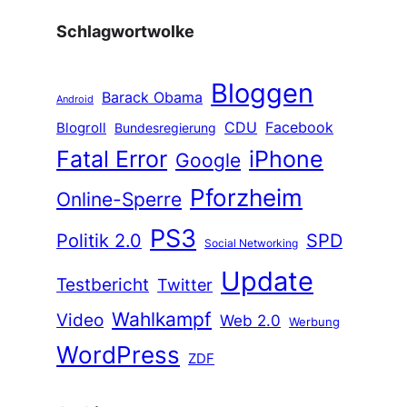
Schlagwortwolke
Bloggen
Barack Obama
Android
CDU
Facebook
Blogroll
Bundesregierung
Fatal Error
iPhone
Google
Pforzheim
Online-Sperre
PS3
Politik 2.0
SPD
Social Networking
Update
Testbericht
Twitter
Wahlkampf
Video
Web 2.0
Werbung
WordPress
ZDF