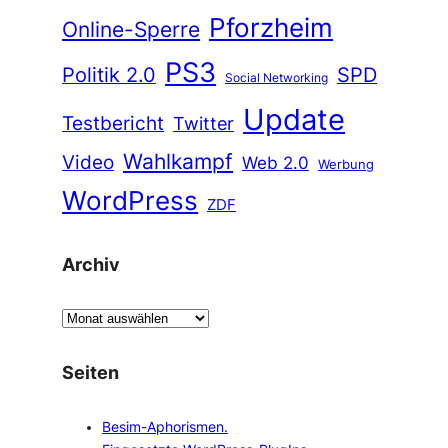
Pforzheim
Online-Sperre
PS3
Politik 2.0
SPD
Social Networking
Update
Testbericht
Twitter
Wahlkampf
Video
Web 2.0
Werbung
WordPress
ZDF
Archiv
A
r
c
Seiten
h
i
Besim-Aphorismen.
v