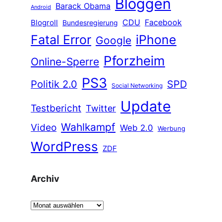
Bloggen
Barack Obama
Android
CDU
Facebook
Blogroll
Bundesregierung
Fatal Error
iPhone
Google
Pforzheim
Online-Sperre
PS3
Politik 2.0
SPD
Social Networking
Update
Testbericht
Twitter
Wahlkampf
Video
Web 2.0
Werbung
WordPress
ZDF
Archiv
A
r