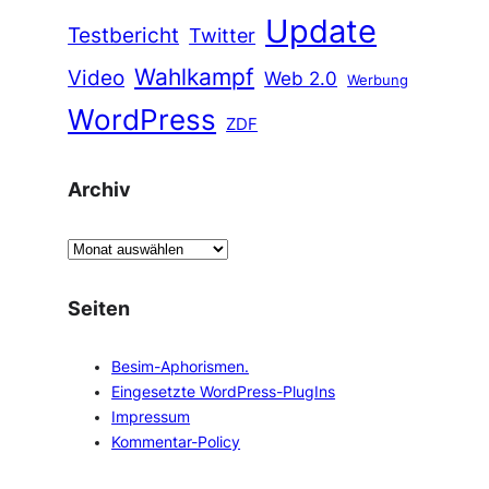
Update
Testbericht
Twitter
Wahlkampf
Video
Web 2.0
Werbung
WordPress
ZDF
Archiv
A
r
c
Seiten
h
i
Besim-Aphorismen.
v
Eingesetzte WordPress-PlugIns
Impressum
Kommentar-Policy