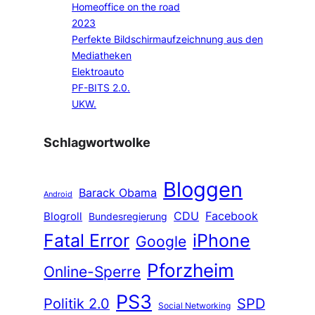
Homeoffice on the road
2023
Perfekte Bildschirmaufzeichnung aus den
Mediatheken
Elektroauto
PF-BITS 2.0.
UKW.
Schlagwortwolke
Bloggen
Barack Obama
Android
CDU
Facebook
Blogroll
Bundesregierung
Fatal Error
iPhone
Google
Pforzheim
Online-Sperre
PS3
Politik 2.0
SPD
Social Networking