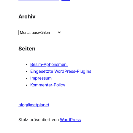
Archiv
A
r
c
Seiten
h
i
Besim-Aphorismen.
v
Eingesetzte WordPress-PlugIns
Impressum
Kommentar-Policy
blog@netplanet
Stolz präsentiert von
WordPress