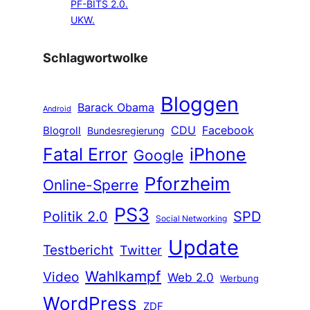
PF-BITS 2.0.
UKW.
Schlagwortwolke
Bloggen
Barack Obama
Android
CDU
Facebook
Blogroll
Bundesregierung
Fatal Error
iPhone
Google
Pforzheim
Online-Sperre
PS3
Politik 2.0
SPD
Social Networking
Update
Testbericht
Twitter
Wahlkampf
Video
Web 2.0
Werbung
WordPress
ZDF