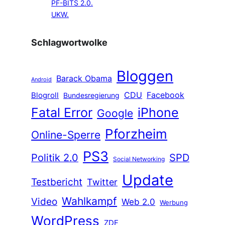
PF-BITS 2.0.
UKW.
Schlagwortwolke
Bloggen
Barack Obama
Android
CDU
Facebook
Blogroll
Bundesregierung
Fatal Error
iPhone
Google
Pforzheim
Online-Sperre
PS3
Politik 2.0
SPD
Social Networking
Update
Testbericht
Twitter
Wahlkampf
Video
Web 2.0
Werbung
WordPress
ZDF