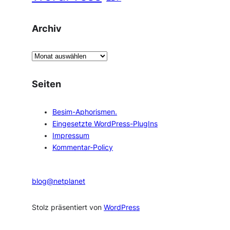
Archiv
A
r
c
Seiten
h
i
Besim-Aphorismen.
v
Eingesetzte WordPress-PlugIns
Impressum
Kommentar-Policy
blog@netplanet
Stolz präsentiert von
WordPress