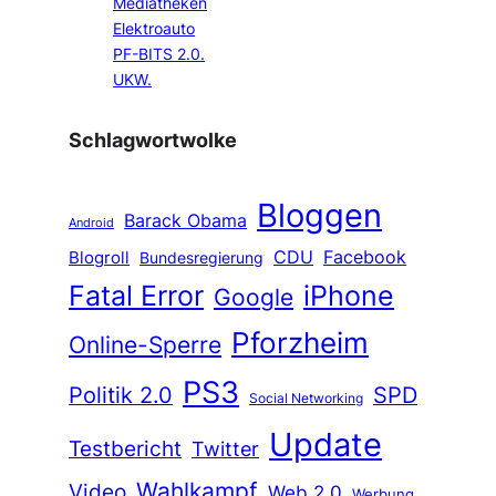
Mediatheken
Elektroauto
PF-BITS 2.0.
UKW.
Schlagwortwolke
Bloggen
Barack Obama
Android
CDU
Facebook
Blogroll
Bundesregierung
Fatal Error
iPhone
Google
Pforzheim
Online-Sperre
PS3
Politik 2.0
SPD
Social Networking
Update
Testbericht
Twitter
Wahlkampf
Video
Web 2.0
Werbung