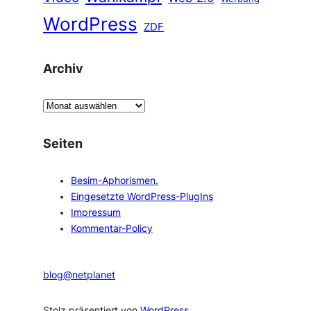
WordPress
ZDF
Archiv
A
r
c
Seiten
h
i
Besim-Aphorismen.
v
Eingesetzte WordPress-PlugIns
Impressum
Kommentar-Policy
blog@netplanet
Stolz präsentiert von
WordPress