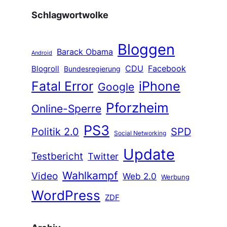
Schlagwortwolke
Bloggen
Barack Obama
Android
CDU
Facebook
Blogroll
Bundesregierung
Fatal Error
iPhone
Google
Pforzheim
Online-Sperre
PS3
Politik 2.0
SPD
Social Networking
Update
Testbericht
Twitter
Wahlkampf
Video
Web 2.0
Werbung
WordPress
ZDF