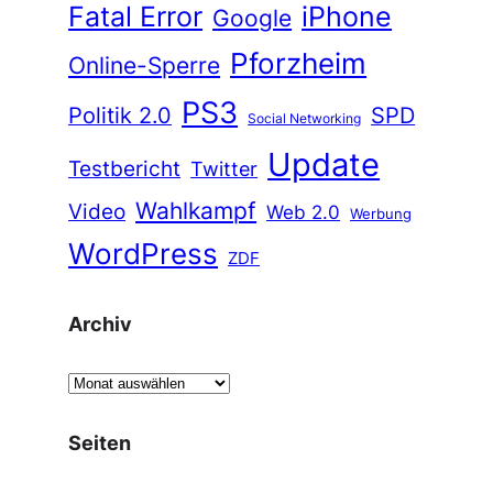
Fatal Error
iPhone
Google
Pforzheim
Online-Sperre
PS3
Politik 2.0
SPD
Social Networking
Update
Testbericht
Twitter
Wahlkampf
Video
Web 2.0
Werbung
WordPress
ZDF
Archiv
A
r
c
Seiten
h
i