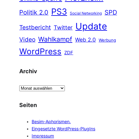
PS3
Politik 2.0
SPD
Social Networking
Update
Testbericht
Twitter
Wahlkampf
Video
Web 2.0
Werbung
WordPress
ZDF
Archiv
A
r
c
Seiten
h
i
Besim-Aphorismen.
v
Eingesetzte WordPress-PlugIns
Impressum