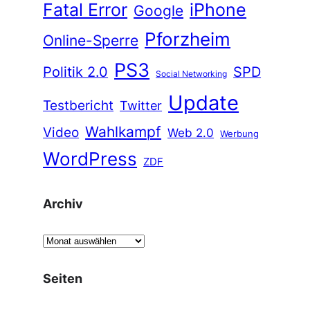
Fatal Error
iPhone
Google
Pforzheim
Online-Sperre
PS3
Politik 2.0
SPD
Social Networking
Update
Testbericht
Twitter
Wahlkampf
Video
Web 2.0
Werbung
WordPress
ZDF
Archiv
A
r
c
Seiten
h
i