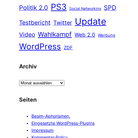
PS3
Politik 2.0
SPD
Social Networking
Update
Testbericht
Twitter
Wahlkampf
Video
Web 2.0
Werbung
WordPress
ZDF
Archiv
A
r
c
Seiten
h
i
Besim-Aphorismen.
v
Eingesetzte WordPress-PlugIns
Impressum
Kommentar-Policy