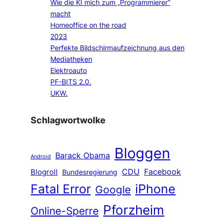
Wie die KI mich zum „Programmierer“
macht
Homeoffice on the road
2023
Perfekte Bildschirmaufzeichnung aus den
Mediatheken
Elektroauto
PF-BITS 2.0.
UKW.
Schlagwortwolke
Bloggen
Barack Obama
Android
CDU
Facebook
Blogroll
Bundesregierung
Fatal Error
iPhone
Google
Pforzheim
Online-Sperre