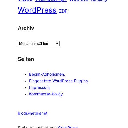
WordPress
ZDF
Archiv
A
r
c
Seiten
h
i
Besim-Aphorismen.
v
Eingesetzte WordPress-PlugIns
Impressum
Kommentar-Policy
blog@netplanet
Stolz präsentiert von
WordPress