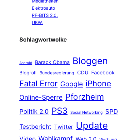
Mediatheken
Elektroauto
PF-BITS 2.0.
UKW.
Schlagwortwolke
Bloggen
Barack Obama
Android
CDU
Facebook
Blogroll
Bundesregierung
Fatal Error
iPhone
Google
Pforzheim
Online-Sperre
PS3
Politik 2.0
SPD
Social Networking
Update
Testbericht
Twitter
Wahlkampf
Video
Web 2.0
Werbung