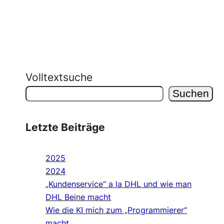
Volltextsuche
Suchen
Letzte Beiträge
2025
2024
„Kundenservice“ a la DHL und wie man
DHL Beine macht
Wie die KI mich zum „Programmierer“
macht