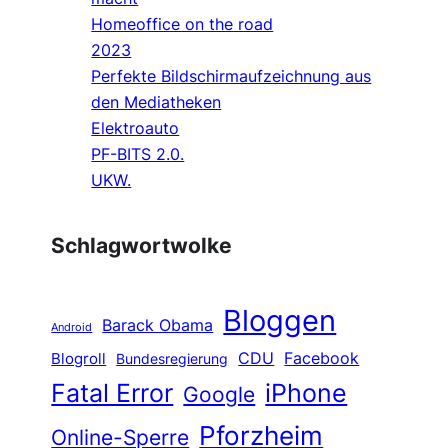
Homeoffice on the road
2023
Perfekte Bildschirmaufzeichnung aus
den Mediatheken
Elektroauto
PF-BITS 2.0.
UKW.
Schlagwortwolke
Bloggen
Barack Obama
Android
CDU
Facebook
Blogroll
Bundesregierung
Fatal Error
iPhone
Google
Pforzheim
Online-Sperre