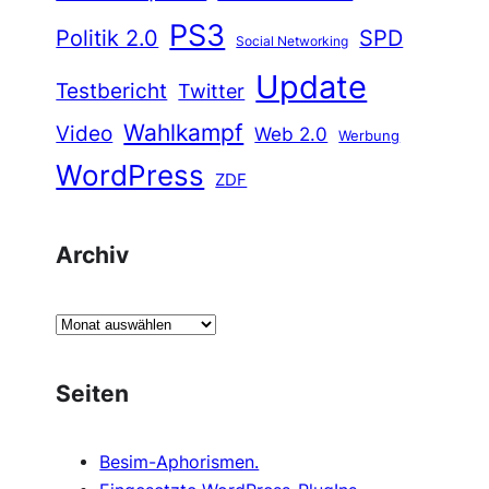
PS3
Politik 2.0
SPD
Social Networking
Update
Testbericht
Twitter
Wahlkampf
Video
Web 2.0
Werbung
WordPress
ZDF
Archiv
A
r
c
Seiten
h
i
Besim-Aphorismen.
v