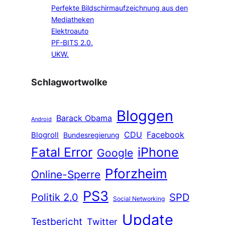
Perfekte Bildschirmaufzeichnung aus den
Mediatheken
Elektroauto
PF-BITS 2.0.
UKW.
Schlagwortwolke
Bloggen
Barack Obama
Android
CDU
Facebook
Blogroll
Bundesregierung
Fatal Error
iPhone
Google
Pforzheim
Online-Sperre
PS3
Politik 2.0
SPD
Social Networking
Update
Testbericht
Twitter