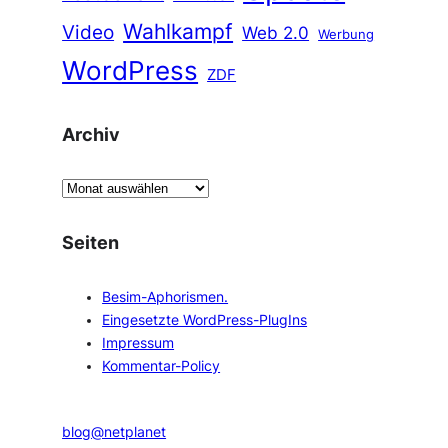
Wahlkampf
Video
Web 2.0
Werbung
WordPress
ZDF
Archiv
A
r
c
Seiten
h
i
Besim-Aphorismen.
v
Eingesetzte WordPress-PlugIns
Impressum
Kommentar-Policy
blog@netplanet