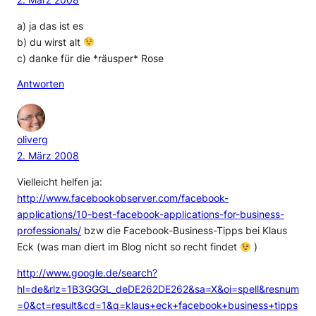
a) ja das ist es
b) du wirst alt
c) danke für die *räusper* Rose
Antworten
oliverg
2. März 2008
Vielleicht helfen ja:
http://www.facebookobserver.com/facebook-
applications/10-best-facebook-applications-for-business-
professionals/
bzw die Facebook-Business-Tipps bei Klaus
Eck (was man diert im Blog nicht so recht findet
)
http://www.google.de/search?
hl=de&rlz=1B3GGGL_deDE262DE262&sa=X&oi=spell&resnum
=0&ct=result&cd=1&q=klaus+eck+facebook+business+tipps