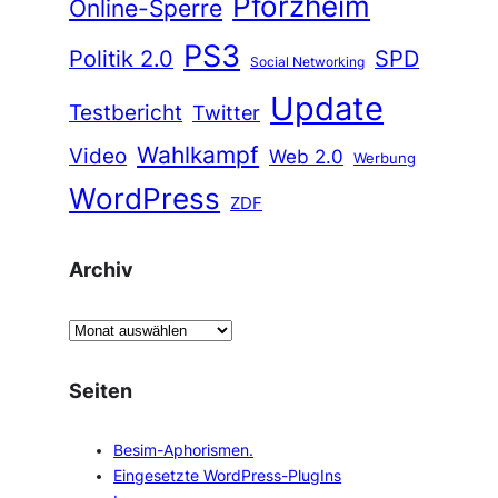
Pforzheim
Online-Sperre
PS3
Politik 2.0
SPD
Social Networking
Update
Testbericht
Twitter
Wahlkampf
Video
Web 2.0
Werbung
WordPress
ZDF
Archiv
A
r
c
Seiten
h
i
Besim-Aphorismen.
v
Eingesetzte WordPress-PlugIns