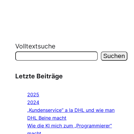
Volltextsuche
Suchen
Letzte Beiträge
2025
2024
„Kundenservice“ a la DHL und wie man
DHL Beine macht
Wie die KI mich zum „Programmierer“
macht