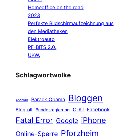
Homeoffice on the road
2023
Perfekte Bildschirmaufzeichnung aus
den Mediatheken
Elektroauto
PF-BITS 2.0.
UKW.
Schlagwortwolke
Bloggen
Barack Obama
Android
CDU
Facebook
Blogroll
Bundesregierung
Fatal Error
iPhone
Google
Pforzheim
Online-Sperre