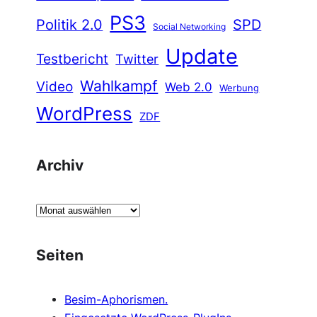
PS3
Politik 2.0
SPD
Social Networking
Update
Testbericht
Twitter
Wahlkampf
Video
Web 2.0
Werbung
WordPress
ZDF
Archiv
A
r
c
Seiten
h
i
Besim-Aphorismen.
v