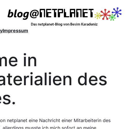
y
Impressum
me in
terialien des
s.
on netplanet eine Nachricht einer Mitarbeiterin des
f, allerdings musste ich mich sofort an meine