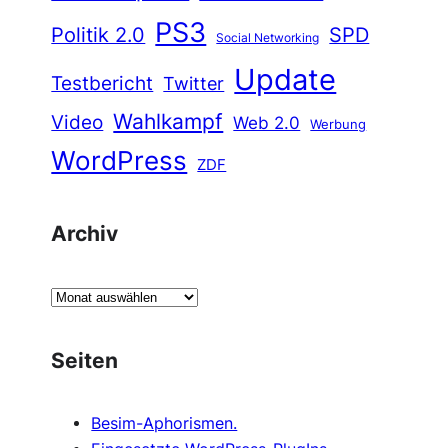
PS3
Politik 2.0
SPD
Social Networking
Update
Testbericht
Twitter
Wahlkampf
Video
Web 2.0
Werbung
WordPress
ZDF
Archiv
A
r
c
Seiten
h
i
Besim-Aphorismen.
v