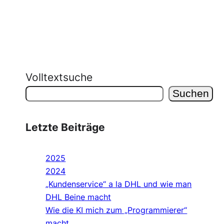
Volltextsuche
Suchen
Letzte Beiträge
2025
2024
„Kundenservice“ a la DHL und wie man
DHL Beine macht
Wie die KI mich zum „Programmierer“
macht