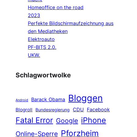
Homeoffice on the road
2023
Perfekte Bildschirmaufzeichnung aus
den Mediatheken
Elektroauto
PF-BITS 2.0.
UKW.
Schlagwortwolke
Bloggen
Barack Obama
Android
CDU
Facebook
Blogroll
Bundesregierung
Fatal Error
iPhone
Google
Pforzheim
Online-Sperre