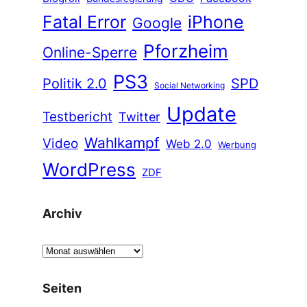
Fatal Error
iPhone
Google
Pforzheim
Online-Sperre
PS3
Politik 2.0
SPD
Social Networking
Update
Testbericht
Twitter
Wahlkampf
Video
Web 2.0
Werbung
WordPress
ZDF
Archiv
A
r
c
Seiten
h