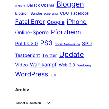
Bloggen
Barack Obama
Android
CDU
Facebook
Blogroll
Bundesregierung
Fatal Error
iPhone
Google
Pforzheim
Online-Sperre
PS3
Politik 2.0
SPD
Social Networking
Update
Testbericht
Twitter
Wahlkampf
Video
Web 2.0
Werbung
WordPress
ZDF
Archiv
A
r