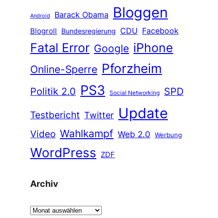
Bloggen
Barack Obama
Android
CDU
Facebook
Blogroll
Bundesregierung
Fatal Error
iPhone
Google
Pforzheim
Online-Sperre
PS3
Politik 2.0
SPD
Social Networking
Update
Testbericht
Twitter
Wahlkampf
Video
Web 2.0
Werbung
WordPress
ZDF
Archiv
A