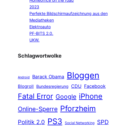
Homeoffice on the road
2023
Perfekte Bildschirmaufzeichnung aus den
Mediatheken
Elektroauto
PF-BITS 2.0.
UKW.
Schlagwortwolke
Bloggen
Barack Obama
Android
CDU
Facebook
Blogroll
Bundesregierung
Fatal Error
iPhone
Google
Pforzheim
Online-Sperre
PS3
Politik 2.0
SPD
Social Networking