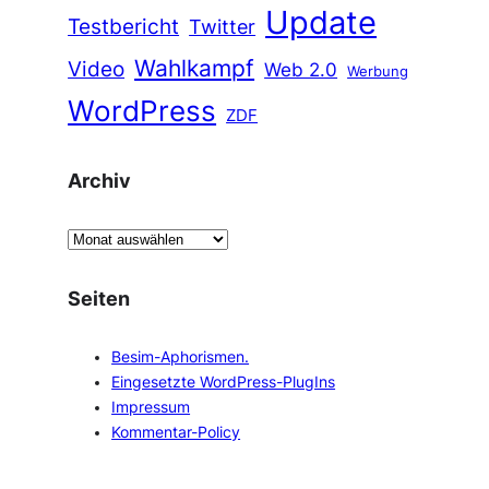
Update
Testbericht
Twitter
Wahlkampf
Video
Web 2.0
Werbung
WordPress
ZDF
Archiv
A
r
c
Seiten
h
i
Besim-Aphorismen.
v
Eingesetzte WordPress-PlugIns
Impressum
Kommentar-Policy