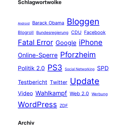
Schlagwortwolke
Bloggen
Barack Obama
Android
CDU
Facebook
Blogroll
Bundesregierung
Fatal Error
iPhone
Google
Pforzheim
Online-Sperre
PS3
Politik 2.0
SPD
Social Networking
Update
Testbericht
Twitter
Wahlkampf
Video
Web 2.0
Werbung
WordPress
ZDF
Archiv