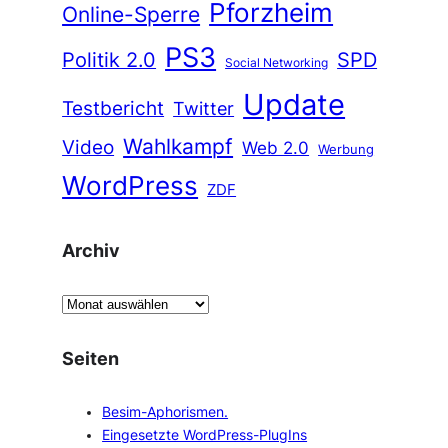
Pforzheim
Online-Sperre
PS3
Politik 2.0
SPD
Social Networking
Update
Testbericht
Twitter
Wahlkampf
Video
Web 2.0
Werbung
WordPress
ZDF
Archiv
A
r
c
Seiten
h
i
Besim-Aphorismen.
v
Eingesetzte WordPress-PlugIns