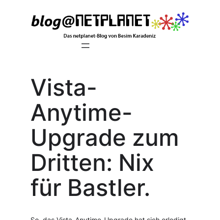
Zum
Inhalt
springen
Vista-
Anytime-
Upgrade zum
Dritten: Nix
für Bastler.
So, das Vista-Anytime-Upgrade hat sich erledigt,