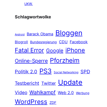
UKW.
Schlagwortwolke
Bloggen
Barack Obama
Android
CDU
Facebook
Blogroll
Bundesregierung
Fatal Error
iPhone
Google
Pforzheim
Online-Sperre
PS3
Politik 2.0
SPD
Social Networking
Update
Testbericht
Twitter
Wahlkampf
Video
Web 2.0
Werbung
WordPress
ZDF