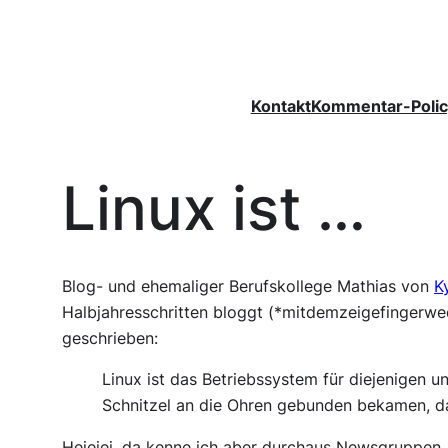
Zum
Inhalt
springen
Kontakt
Kommentar-Polic
Linux ist …
Blog- und ehemaliger Berufskollege Mathias von
K
Halbjahresschritten bloggt (*mitdemzeigefingerwed
geschrieben:
Linux ist das Betriebssystem für diejenigen un
Schnitzel an die Ohren gebunden bekamen, da
Heieiei, da kenne ich aber durchaus Newsgruppen,