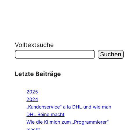
Volltextsuche
Suchen
Letzte Beiträge
2025
2024
„Kundenservice“ a la DHL und wie man
DHL Beine macht
Wie die KI mich zum „Programmierer“
macht