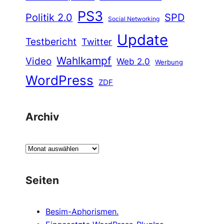
PS3
Politik 2.0
SPD
Social Networking
Update
Testbericht
Twitter
Wahlkampf
Video
Web 2.0
Werbung
WordPress
ZDF
Archiv
A
r
c
Seiten
h
i
Besim-Aphorismen.
v