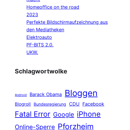
Homeoffice on the road
2023
Perfekte Bildschirmaufzeichnung aus
den Mediatheken
Elektroauto
PF-BITS 2.0.
UKW.
Schlagwortwolke
Bloggen
Barack Obama
Android
CDU
Facebook
Blogroll
Bundesregierung
Fatal Error
iPhone
Google
Pforzheim
Online-Sperre