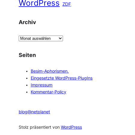
WordPress
ZDF
Archiv
A
r
c
Seiten
h
i
Besim-Aphorismen.
v
Eingesetzte WordPress-PlugIns
Impressum
Kommentar-Policy
blog@netplanet
Stolz präsentiert von
WordPress