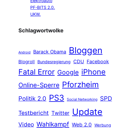
Elektroauto
PF-BITS 2.0.
UKW.
Schlagwortwolke
Bloggen
Barack Obama
Android
CDU
Facebook
Blogroll
Bundesregierung
Fatal Error
iPhone
Google
Pforzheim
Online-Sperre
PS3
Politik 2.0
SPD
Social Networking
Update
Testbericht
Twitter
Wahlkampf
Video
Web 2.0
Werbung