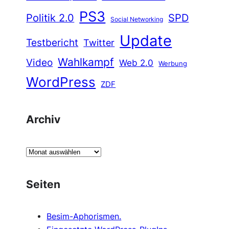
PS3
Politik 2.0
SPD
Social Networking
Update
Testbericht
Twitter
Wahlkampf
Video
Web 2.0
Werbung
WordPress
ZDF
Archiv
A
r
c
Seiten
h
i
Besim-Aphorismen.
v