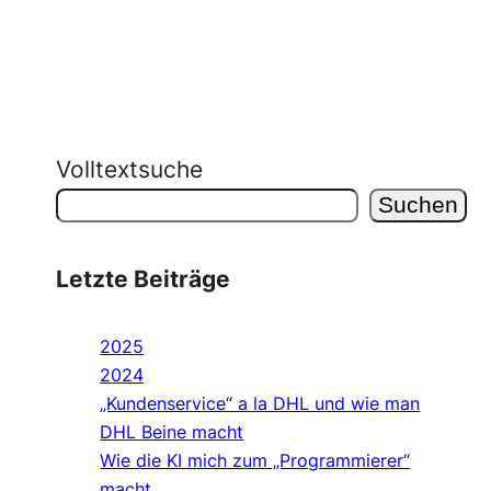
Volltextsuche
Suchen
Letzte Beiträge
2025
2024
„Kundenservice“ a la DHL und wie man
DHL Beine macht
Wie die KI mich zum „Programmierer“
macht