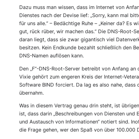
Dazu muss man wissen, dass im Internet von Anfang
Dienstes nach der Devise lief: „
Sorry, kann mal bit
für uns alle.
“ – Bedächtige Ruhe – „
Keiner da? Es w
gut, rück rüber, wir machen das.
“ Die DNS-Root-Ser
daran liegt, dass sie zwar gigantisch viel Datenve
besitzen. Kein Endkunde bezahlt schließlich den B
DNS-Namen auflösen kann.
Den „F“-DNS-Root-Server betreibt von Anfang an d
Vixie gehört zum engeren Kreis der Internet-Vete
Software BIND forciert. Da lag es also nahe, dass 
übernahm.
Was in diesem Vertrag genau drin steht, ist übrigens
ist, dass darin „Beschreibungen von Diensten und E
und Austausch von Informationen“ notiert sind. Ino
die Frage gehen, wer den Spaß von über 100.000 