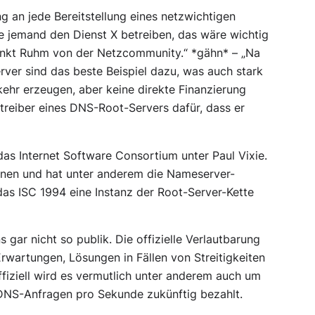
 an jede Bereitstellung eines netzwichtigen
te jemand den Dienst X betreiben, das wäre wichtig
inkt Ruhm von der Netzcommunity.
“ *gähn* – „
Na
ver sind das beste Beispiel dazu, was auch stark
rkehr erzeugen, aber keine direkte Finanzierung
etreiber eines DNS-Root-Servers dafür, dass er
as Internet Software Consortium unter Paul Vixie.
ranen und hat unter anderem die Nameserver-
das ISC 1994 eine Instanz der Root-Server-Kette
 gar nicht so publik. Die offizielle Verlautbarung
rwartungen, Lösungen in Fällen von Streitigkeiten
ffiziell wird es vermutlich unter anderem auch um
DNS-Anfragen pro Sekunde zukünftig bezahlt.