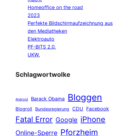
Homeoffice on the road
2023
Perfekte Bildschirmaufzeichnung aus
den Mediatheken
Elektroauto
PF-BITS 2.0.
UKW.
Schlagwortwolke
Bloggen
Barack Obama
Android
CDU
Facebook
Blogroll
Bundesregierung
Fatal Error
iPhone
Google
Pforzheim
Online-Sperre