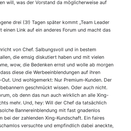
en will, was der Vorstand da möglicherweise auf
agene drei (3!) Tagen später kommt „Team Leader
zt einen Link auf ein anderes Forum und macht das
hricht von Chef. Salbungsvoll und in bestem
llen, die emsig diskutiert haben und mit vielen
hme, wow, die Bedenken ernst und wolle ab morgen
dass diese die Werbeeinblendungen auf ihren
pt-Out. Und wohlgemerkt: Nur Premium-Kunden. Der
Werbebannern geschmückt wissen. Oder auch nicht.
orum, ob denn das nun auch wirklich an alle Xing-
ts mehr. Und, hey: Will der Chef da tatsächlich
 solche Bannereinblendung mit fast gnadenlos
em bei der zahlenden Xing-Kundschaft. Ein faires
 schamlos versuchte und empfindlich dabei aneckte,