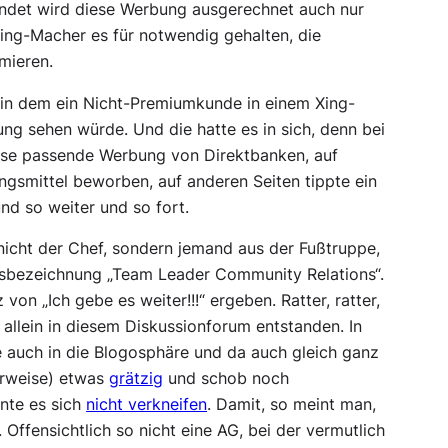
lendet wird diese Werbung ausgerechnet auch nur
ing-Macher es für notwendig gehalten, die
mieren.
 in dem ein Nicht-Premiumkunde in einem Xing-
ng sehen würde. Und die hatte es in sich, denn bei
eise passende Werbung von Direktbanken, auf
ngsmittel beworben, auf anderen Seiten tippte ein
d so weiter und so fort.
l nicht der Chef, sondern jemand aus der Fußtruppe,
fsbezeichnung „Team Leader Community Relations“.
on „Ich gebe es weiter!!!“ ergeben. Ratter, ratter,
allein in diesem Diskussionforum entstanden. In
 auch in die Blogosphäre und da auch gleich ganz
erweise) etwas
grätzig
und schob noch
nte es sich
nicht verkneifen
. Damit, so meint man,
Offensichtlich so nicht eine AG, bei der vermutlich