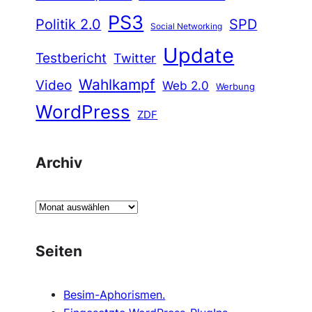
PS3
Politik 2.0
SPD
Social Networking
Update
Testbericht
Twitter
Wahlkampf
Video
Web 2.0
Werbung
WordPress
ZDF
Archiv
A
r
c
Seiten
h
i
Besim-Aphorismen.
v