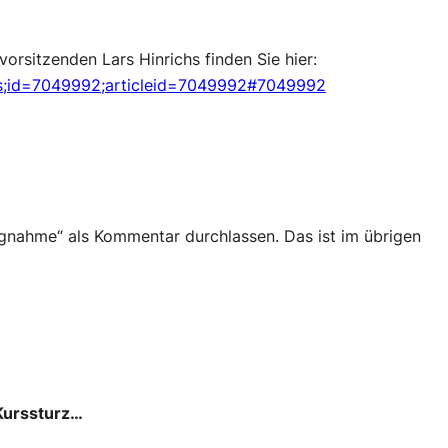
orsitzenden Lars Hinrichs finden Sie hier:
es;id=7049992;articleid=7049992#7049992
llungnahme“ als Kommentar durchlassen. Das ist im übrigen
 Kurssturz…