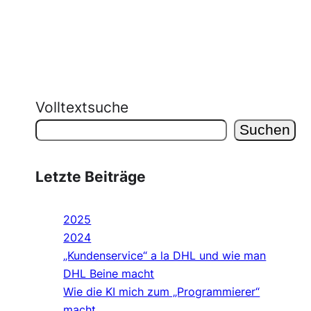
Volltextsuche
Suchen
Letzte Beiträge
2025
2024
„Kundenservice“ a la DHL und wie man
DHL Beine macht
Wie die KI mich zum „Programmierer“
macht