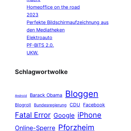
Homeoffice on the road
2023
Perfekte Bildschirmaufzeichnung aus
den Mediatheken
Elektroauto
PF-BITS 2.0.
UKW.
Schlagwortwolke
Bloggen
Barack Obama
Android
CDU
Facebook
Blogroll
Bundesregierung
Fatal Error
iPhone
Google
Pforzheim
Online-Sperre