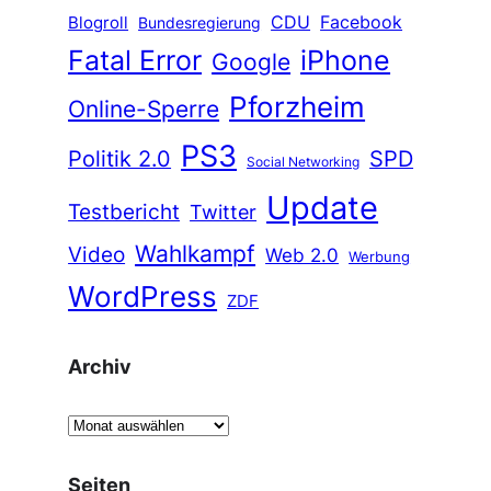
CDU
Facebook
Blogroll
Bundesregierung
Fatal Error
iPhone
Google
Pforzheim
Online-Sperre
PS3
Politik 2.0
SPD
Social Networking
Update
Testbericht
Twitter
Wahlkampf
Video
Web 2.0
Werbung
WordPress
ZDF
Archiv
A
r
c
Seiten