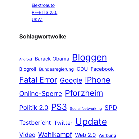
Elektroauto
PF-BITS 2.0.
UKW.
Schlagwortwolke
Bloggen
Barack Obama
Android
CDU
Facebook
Blogroll
Bundesregierung
Fatal Error
iPhone
Google
Pforzheim
Online-Sperre
PS3
Politik 2.0
SPD
Social Networking
Update
Testbericht
Twitter
Wahlkampf
Video
Web 2.0
Werbung