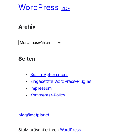
WordPress
ZDF
Archiv
A
r
c
Seiten
h
i
Besim-Aphorismen.
v
Eingesetzte WordPress-PlugIns
Impressum
Kommentar-Policy
blog@netplanet
Stolz präsentiert von
WordPress