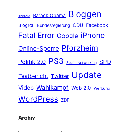
Bloggen
Barack Obama
Android
CDU
Facebook
Blogroll
Bundesregierung
Fatal Error
iPhone
Google
Pforzheim
Online-Sperre
PS3
Politik 2.0
SPD
Social Networking
Update
Testbericht
Twitter
Wahlkampf
Video
Web 2.0
Werbung
WordPress
ZDF
Archiv