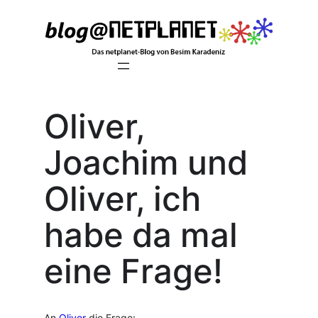
Zum
Inhalt
springen
Oliver,
Joachim und
Oliver, ich
habe da mal
eine Frage!
An
Oliver
die Frage: