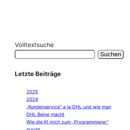
Volltextsuche
Suchen
Letzte Beiträge
2025
2024
„Kundenservice“ a la DHL und wie man
DHL Beine macht
Wie die KI mich zum „Programmierer“
macht