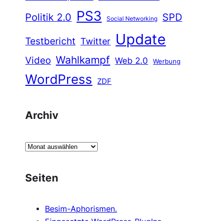
PS3
Politik 2.0
SPD
Social Networking
Update
Testbericht
Twitter
Wahlkampf
Video
Web 2.0
Werbung
WordPress
ZDF
Archiv
A
r
c
Seiten
h
i
Besim-Aphorismen.
v