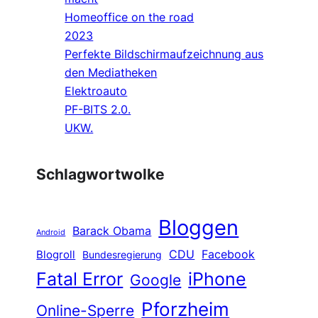
Homeoffice on the road
2023
Perfekte Bildschirmaufzeichnung aus
den Mediatheken
Elektroauto
PF-BITS 2.0.
UKW.
Schlagwortwolke
Bloggen
Barack Obama
Android
CDU
Facebook
Blogroll
Bundesregierung
Fatal Error
iPhone
Google
Pforzheim
Online-Sperre