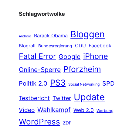
Schlagwortwolke
Bloggen
Barack Obama
Android
CDU
Facebook
Blogroll
Bundesregierung
Fatal Error
iPhone
Google
Pforzheim
Online-Sperre
PS3
Politik 2.0
SPD
Social Networking
Update
Testbericht
Twitter
Wahlkampf
Video
Web 2.0
Werbung
WordPress
ZDF