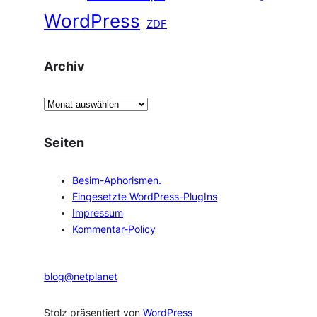
WordPress
ZDF
Archiv
A
r
c
Seiten
h
i
Besim-Aphorismen.
v
Eingesetzte WordPress-PlugIns
Impressum
Kommentar-Policy
blog@netplanet
Stolz präsentiert von
WordPress