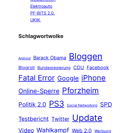
Elektroauto
PF-BITS 2.0.
UKW.
Schlagwortwolke
Bloggen
Barack Obama
Android
CDU
Facebook
Blogroll
Bundesregierung
Fatal Error
iPhone
Google
Pforzheim
Online-Sperre
PS3
Politik 2.0
SPD
Social Networking
Update
Testbericht
Twitter
Wahlkampf
Video
Web 2.0
Werbung