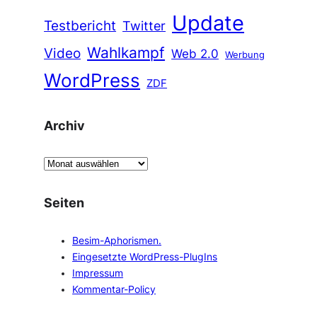
Update
Testbericht
Twitter
Wahlkampf
Video
Web 2.0
Werbung
WordPress
ZDF
Archiv
A
r
c
Seiten
h
i
Besim-Aphorismen.
v
Eingesetzte WordPress-PlugIns
Impressum
Kommentar-Policy