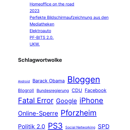
Homeoffice on the road
2023
Perfekte Bildschirmaufzeichnung aus den
Mediatheken
Elektroauto
PF-BITS 2.0.
UKW.
Schlagwortwolke
Bloggen
Barack Obama
Android
CDU
Facebook
Blogroll
Bundesregierung
Fatal Error
iPhone
Google
Pforzheim
Online-Sperre
PS3
Politik 2.0
SPD
Social Networking