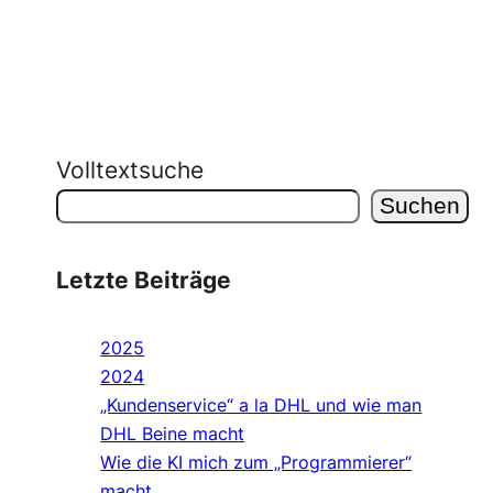
Volltextsuche
Suchen
Letzte Beiträge
2025
2024
„Kundenservice“ a la DHL und wie man
DHL Beine macht
Wie die KI mich zum „Programmierer“
macht