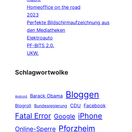
Homeoffice on the road
2023
Perfekte Bildschirmaufzeichnung aus
den Mediatheken
Elektroauto
PF-BITS 2.0.
UKW.
Schlagwortwolke
Bloggen
Barack Obama
Android
CDU
Facebook
Blogroll
Bundesregierung
Fatal Error
iPhone
Google
Pforzheim
Online-Sperre