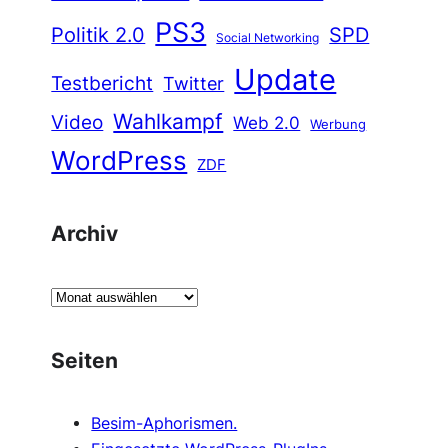
PS3
Politik 2.0
SPD
Social Networking
Update
Testbericht
Twitter
Wahlkampf
Video
Web 2.0
Werbung
WordPress
ZDF
Archiv
A
r
c
Seiten
h
i
Besim-Aphorismen.
v